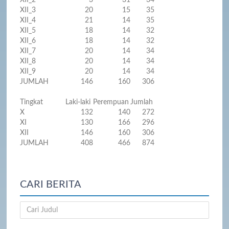
XII_2
3
31
34
XII_3
20
15
35
XII_4
21
14
35
XII_5
18
14
32
XII_6
18
14
32
XII_7
20
14
34
XII_8
20
14
34
XII_9
20
14
34
JUMLAH
146
160
306
Tingkat
Laki-laki
Perempuan
Jumlah
X
132
140
272
XI
130
166
296
XII
146
160
306
JUMLAH
408
466
874
CARI BERITA