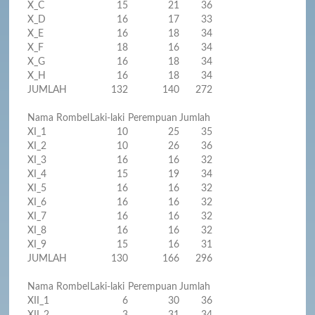
X_C
15
21
36
X_D
16
17
33
X_E
16
18
34
X_F
18
16
34
X_G
16
18
34
X_H
16
18
34
JUMLAH
132
140
272
Nama Rombel
Laki-laki
Perempuan
Jumlah
XI_1
10
25
35
XI_2
10
26
36
XI_3
16
16
32
XI_4
15
19
34
XI_5
16
16
32
XI_6
16
16
32
XI_7
16
16
32
XI_8
16
16
32
XI_9
15
16
31
JUMLAH
130
166
296
Nama Rombel
Laki-laki
Perempuan
Jumlah
XII_1
6
30
36