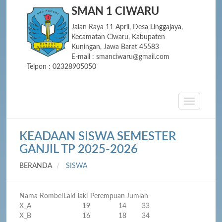
SMAN 1 CIWARU
Jalan Raya 11 April, Desa Linggajaya,
Kecamatan Ciwaru, Kabupaten
Kuningan, Jawa Barat 45583
E-mail : smanciwaru@gmail.com
Telpon : 02328905050
KEADAAN SISWA SEMESTER
GANJIL TP 2025-2026
BERANDA
SISWA
Nama Rombel
Laki-laki
Perempuan
Jumlah
X_A
19
14
33
X_B
16
18
34