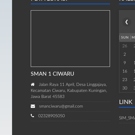
❮
SUN
M
26
2
9
16
SMAN 1 CIWARU
23
Jalan Raya 11 April, Desa Linggajaya,
30
Kecamatan Ciwaru, Kabupaten Kuningan,
Jawa Barat 45583
LINK
smanciwaru@gmail.com
02328905050
SIM_SM