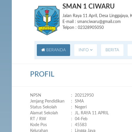
SMAN 1 CIWARU
Jalan Raya 11 April, Desa Linggajaya
E-mail : smanciwaru@gmail.com
Telpon : 02328905050
BERANDA
INFO
BERITA
PROFIL
NPSN
:
20212950
Jenjang Pendidikan
:
SMA
Status Sekolah
:
Negeri
Alamat Sekolah
:
JL. RAYA 11 APRIL
RT / RW
:
04-Feb
Kode Pos
:
45583
Kelurahan
:
Lingga Jaya