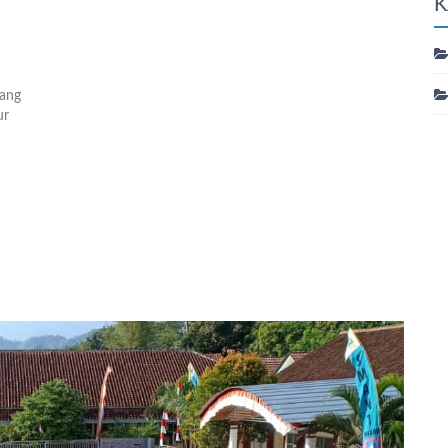
K
tang
ur