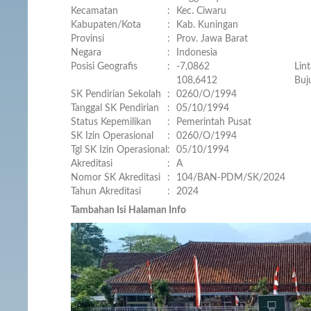
Kecamatan
:
Kec. Ciwaru
Kabupaten/Kota
:
Kab. Kuningan
Provinsi
:
Prov. Jawa Barat
Negara
:
Indonesia
Posisi Geografis
:
-7,0862
Lin
108,6412
Buj
SK Pendirian Sekolah
:
0260/O/1994
Tanggal SK Pendirian
:
05/10/1994
Status Kepemilikan
:
Pemerintah Pusat
SK Izin Operasional
:
0260/O/1994
Tgl SK Izin Operasional
:
05/10/1994
Akreditasi
:
A
Nomor SK Akreditasi
:
104/BAN-PDM/SK/2024
Tahun Akreditasi
:
2024
Tambahan Isi Halaman Info