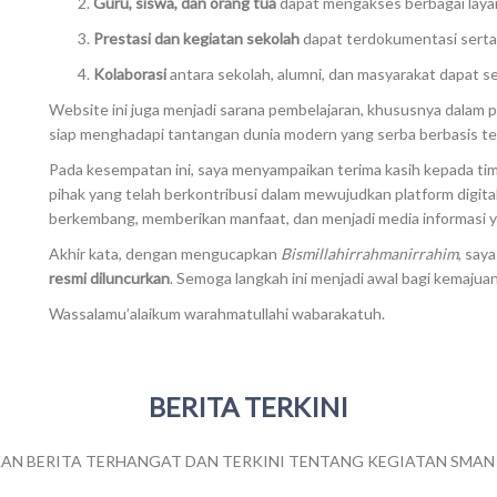
Guru, siswa, dan orang tua
dapat mengakses berbagai laya
Prestasi dan kegiatan sekolah
dapat terdokumentasi serta d
Kolaborasi
antara sekolah, alumni, dan masyarakat dapat sem
Website ini juga menjadi sarana pembelajaran, khususnya dalam pe
siap menghadapi tantangan dunia modern yang serba berbasis te
Pada kesempatan ini, saya menyampaikan terima kasih kepada tim
pihak yang telah berkontribusi dalam mewujudkan platform digit
berkembang, memberikan manfaat, dan menjadi media informasi y
Akhir kata, dengan mengucapkan
Bismillahirrahmanirrahim
, say
resmi diluncurkan
. Semoga langkah ini menjadi awal bagi kemajuan
Wassalamu’alaikum warahmatullahi wabarakatuh.
BERITA TERKINI
AN BERITA TERHANGAT DAN TERKINI TENTANG KEGIATAN SMAN